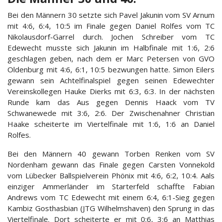
Bei den Männern 30 setzte sich Pavel Jakunin vom SV Arnum
mit 4:6, 6:4, 10:5 im Finale gegen Daniel Rolfes vom TC
Nikolausdorf-Garrel durch. Jochen Schreiber vom TC
Edewecht musste sich Jakunin im Halbfinale mit 1:6, 2:6
geschlagen geben, nach dem er Marc Petersen von GVO
Oldenburg mit 4:6, 6:1, 10:5 bezwungen hatte. Simon Eilers
gewann sein Achtelfinalspiel gegen seinen Edewechter
Vereinskollegen Hauke Dierks mit 6:3, 6:3. In der nächsten
Runde kam das Aus gegen Dennis Haack vom TV
Schwanewede mit 3:6, 2:6. Der Zwischenahner Christian
Haake scheiterte im Viertelfinale mit 1:6, 1:6 an Daniel
Rolfes.
Bei den Männern 40 gewann Torben Renken vom SV
Nordenham gewann das Finale gegen Carsten Vonnekold
vom Lübecker Ballspielverein Phönix mit 4:6, 6:2, 10:4. Aals
einziger Ammerländer im Starterfeld schaffte Fabian
Andrews vom TC Edewecht mit einem 6:4, 6:1-Sieg gegen
Kambiz Gosthasbian (JTG Wilhelmshaven) den Sprung in das
Viertelfinale. Dort scheiterte er mit 0:6, 3:6 an Matthias