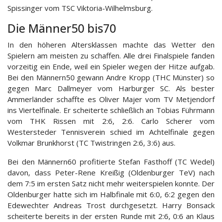
Spissinger vom TSC Viktoria-Wilhelmsburg.
Die Männer50 bis70
In den höheren Altersklassen machte das Wetter den
Spielern am meisten zu schaffen. Alle drei Finalspiele fanden
vorzeitig ein Ende, weil ein Spieler wegen der Hitze aufgab.
Bei den Männern50 gewann Andre Kropp (THC Münster) so
gegen Marc Dallmeyer vom Harburger SC. Als bester
Ammerländer schaffte es Oliver Majer vom TV Metjendorf
ins Viertelfinale. Er scheiterte schließlich an Tobias Führmann
vom THK Rissen mit 2:6, 2:6. Carlo Scherer vom
Westersteder Tennisverein schied im Achtelfinale gegen
Volkmar Brunkhorst (TC Twistringen 2:6, 3:6) aus.
Bei den Männern60 profitierte Stefan Fasthoff (TC Wedel)
davon, dass Peter-Rene Kreißig (Oldenburger TeV) nach
dem 7:5 im ersten Satz nicht mehr weiterspielen konnte. Der
Oldenburger hatte sich im Halbfinale mit 6:0, 6:2 gegen den
Edewechter Andreas Trost durchgesetzt. Harry Bonsack
scheiterte bereits in der ersten Runde mit 2:6, 0:6 an Klaus